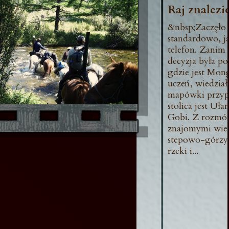
Raj znalezi
&nbsp;Zaczęło 
standardowo, j
telefon. Zanim 
decyzja była pod
gdzie jest Mong
uczeń, wiedzia
mapówki przyp
stolica jest Uła
Gobi. Z rozmów
znajomymi wie
stepowo-górzys
rzeki i...