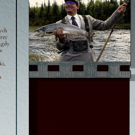
zych
órzy
igdy
ze
ki,
h
a